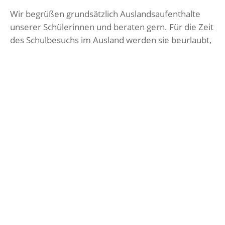
Wir begrüßen grundsätzlich Auslandsaufenthalte
unserer Schülerinnen und beraten gern. Für die Zeit
des Schulbesuchs im Ausland werden sie beurlaubt,
eine frühzeitige Absprache ist dabei sinnvoll und
notwendig. In allen Fragen eines
Auslandsaufenthaltes werden unsere Schülerinnen
von Frau Friedrich beraten.
Informationen zu
Auslandsaufenthalten als pdf-Datei
Herunterladen
Jugendauslandsberatung