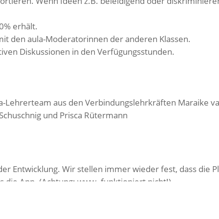
ortieren. Wenn Ideen z.B. beleidigend oder diskriminiere
0% erhält.
mit den aula-Moderatorinnen der anderen Klassen.
tiven Diskussionen in den Verfügungsstunden.
la-Lehrerteam aus den Verbindungslehrkräften Maraike 
 Schuschnig und Prisca Rütermann
 der Entwicklung. Wir stellen immer wieder fest, dass die
ls die App. (Achtung: www. funktioniert nicht!)
emen mit den Passwörtern o.Ä. kann der aula-Edupage-Acc