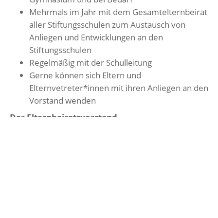
Mehrmals im Jahr mit dem Gesamtelternbeirat
aller Stiftungsschulen zum Austausch von
Anliegen und Entwicklungen an den
Stiftungsschulen
Regelmäßig mit der Schulleitung
Gerne können sich Eltern und
Elternvetreter*innen mit ihren Anliegen an den
Vorstand wenden
Der Elternbeiratsvorstand...
...freut
sich über Ihre Mitwirkung und
Unterstützung bei der Arbeit.
...hofft
auf gute Ideen und Anregungen aus
der Elternschaft zur Förderung und Stärkung
des positiven Schulklimas.